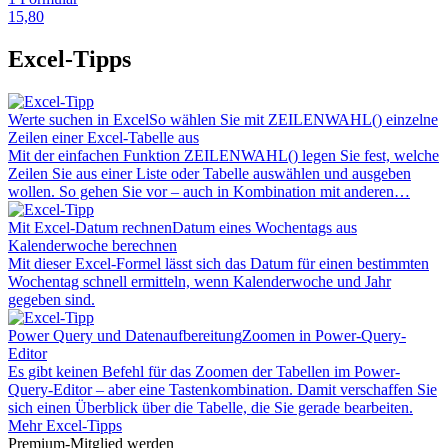
15,80
Excel-Tipps
Werte suchen in Excel
So wählen Sie mit ZEILENWAHL() einzelne
Zeilen einer Excel-Tabelle aus
Mit der einfachen Funktion ZEILENWAHL() legen Sie fest, welche
Zeilen Sie aus einer Liste oder Tabelle auswählen und ausgeben
wollen. So gehen Sie vor – auch in Kombination mit anderen…
Mit Excel-Datum rechnen
Datum eines Wochentags aus
Kalenderwoche berechnen
Mit dieser Excel-Formel lässt sich das Datum für einen bestimmten
Wochentag schnell ermitteln, wenn Kalenderwoche und Jahr
gegeben sind.
Power Query und Datenaufbereitung
Zoomen in Power-Query-
Editor
Es gibt keinen Befehl für das Zoomen der Tabellen im Power-
Query-Editor – aber eine Tastenkombination. Damit verschaffen Sie
sich einen Überblick über die Tabelle, die Sie gerade bearbeiten.
Mehr Excel-Tipps
Premium-Mitglied werden