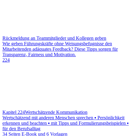
Rückmeldung an Teammitglieder und Kollegen geben
Wie geben Führungskräfte ohne Weisungsbefugnisse den
Mitarbeitenden adäquates Feedback? Diese Tipps sorgen für
Transparenz, Fairness und Motivation.
224
Kapitel 224
Wertschätzende Kommunikation
Wertschätzend mit anderen Menschen sprechen ▪ Persönlichkeit
erkennen und beachten ▪ mit Tipps und Formulierungsbeispielen ▪
für den Berufsalltag
34 Seiten E-Book und 6 Vorlagen