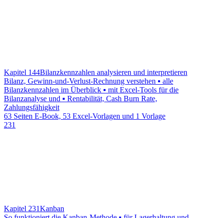
Kapitel 144
Bilanzkennzahlen analysieren und interpretieren
Bilanz, Gewinn-und-Verlust-Rechnung verstehen ▪ alle
Bilanzkennzahlen im Überblick ▪ mit Excel-Tools für die
Bilanzanalyse und ▪ Rentabilität, Cash Burn Rate,
Zahlungsfähigkeit
63 Seiten E-Book, 53 Excel-Vorlagen und 1 Vorlage
231
Kapitel 231
Kanban
So funktioniert die Kanban-Methode ▪ für Lagerhaltung und