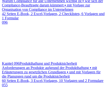
Warum Compliance für alle Unternehmen wichtig ist ▪ wie sich der
Compliance-Beauftragte darum kümmert ▪ mit Vorlage zur
Organisation von Compliance im Unternehmen
42 Seiten E-Book, 2 Excel-Vorlagen, 2 Checklisten, 6 Vorlagen und
1 Formular
096
Kapitel 096
Produkthaftung und Produktsicherheit
Anforderungen an Produkte aufgrund der Produkthaftung ▪ mit
Erläuterungen zu gesetzlichen Grundlagen ▪ und mit Vorlagen für
die Planungen rund um die Produktsicherheit
60 Seiten E-Book, 3 Excel-Vorlagen, 10 Vorlagen und 2 Formulare
055