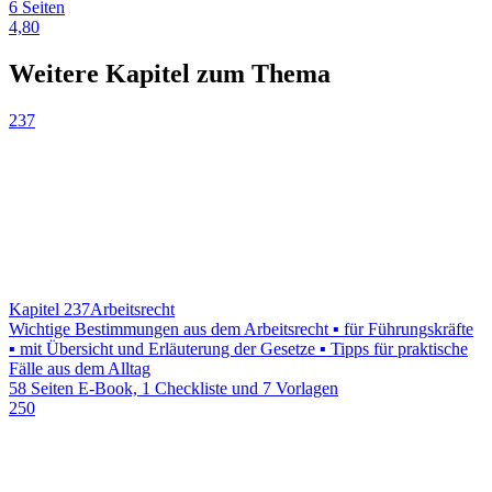
6 Seiten
4,80
Weitere Kapitel zum Thema
237
Kapitel 237
Arbeitsrecht
Wichtige Bestimmungen aus dem Arbeitsrecht ▪ für Führungskräfte
▪ mit Übersicht und Erläuterung der Gesetze ▪ Tipps für praktische
Fälle aus dem Alltag
58 Seiten E-Book, 1 Checkliste und 7 Vorlagen
250