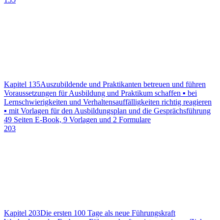
Kapitel 135
Auszubildende und Praktikanten betreuen und führen
Voraussetzungen für Ausbildung und Praktikum schaffen ▪ bei
Lernschwierigkeiten und Verhaltensauffälligkeiten richtig reagieren
▪ mit Vorlagen für den Ausbildungsplan und die Gesprächsführung
49 Seiten E-Book, 9 Vorlagen und 2 Formulare
203
Kapitel 203
Die ersten 100 Tage als neue Führungskraft