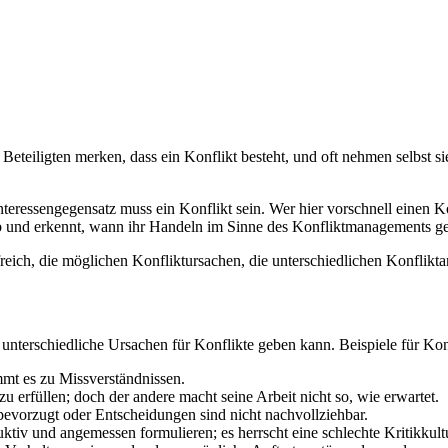
 Beteiligten merken, dass ein Konflikt besteht, und oft nehmen selbst s
teressengegensatz muss ein Konflikt sein. Wer hier vorschnell einen Kon
b und erkennt, wann ihr Handeln im Sinne des Konfliktmanagements geb
lfreich, die möglichen Konfliktursachen, die unterschiedlichen Konflikt
r unterschiedliche Ursachen für Konflikte geben kann. Beispiele für Kon
mt es zu Missverständnissen.
 erfüllen; doch der andere macht seine Arbeit nicht so, wie erwartet.
bevorzugt oder Entscheidungen sind nicht nachvollziehbar.
ktiv und angemessen formulieren; es herrscht eine schlechte Kritikkult