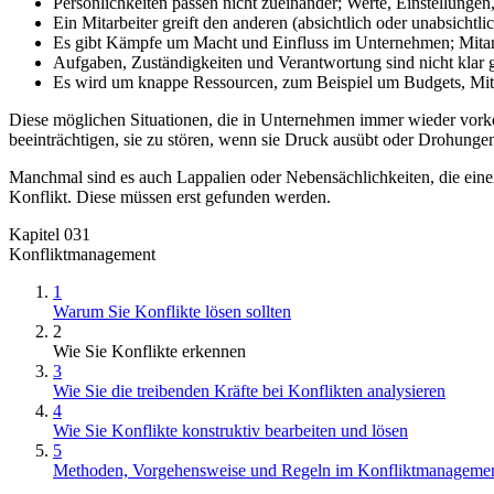
Persönlichkeiten passen nicht zueinander; Werte, Einstellungen
Ein Mitarbeiter greift den anderen (absichtlich oder unabsichtlic
Es gibt Kämpfe um Macht und Einfluss im Unternehmen; Mitarb
Aufgaben, Zuständigkeiten und Verantwortung sind nicht klar g
Es wird um knappe Ressourcen, zum Beispiel um Budgets, Mitar
Diese möglichen Situationen, die in Unternehmen immer wieder vorko
beeinträchtigen, sie zu stören, wenn sie Druck ausübt oder Drohungen
Manchmal sind es auch Lappalien oder Nebensächlichkeiten, die einen
Konflikt. Diese müssen erst gefunden werden.
Kapitel 031
Konfliktmanagement
1
Warum Sie Konflikte lösen sollten
2
Wie Sie Konflikte erkennen
3
Wie Sie die treibenden Kräfte bei Konflikten analysieren
4
Wie Sie Konflikte konstruktiv bearbeiten und lösen
5
Methoden, Vorgehensweise und Regeln im Konfliktmanageme