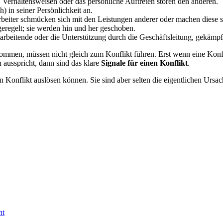
, Verhaltensweisen oder das persönliche Auftreten stören den anderen.
h) in seiner Persönlichkeit an.
eiter schmücken sich mit den Leistungen anderer oder machen diese s
eregelt; sie werden hin und her geschoben.
beitende oder die Unterstützung durch die Geschäftsleitung, gekämpf
mmen, müssen nicht gleich zum Konflikt führen. Erst wenn eine Konfli
 ausspricht, dann sind das klare
Signale für einen Konflikt
.
 Konflikt auslösen können. Sie sind aber selten die eigentlichen Ursa
nt