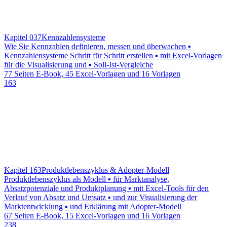
Kapitel 037
Kennzahlensysteme
Wie Sie Kennzahlen definieren, messen und überwachen ▪
Kennzahlensysteme Schritt für Schritt erstellen ▪ mit Excel-Vorlagen
für die Visualisierung und ▪ Soll-Ist-Vergleiche
77 Seiten E-Book, 45 Excel-Vorlagen und 16 Vorlagen
163
Kapitel 163
Produktlebenszyklus & Adopter-Modell
Produktlebenszyklus als Modell ▪ für Marktanalyse,
Absatzpotenziale und Produktplanung ▪ mit Excel-Tools für den
Verlauf von Absatz und Umsatz ▪ und zur Visualisierung der
Marktentwicklung ▪ und Erklärung mit Adopter-Modell
67 Seiten E-Book, 15 Excel-Vorlagen und 16 Vorlagen
238