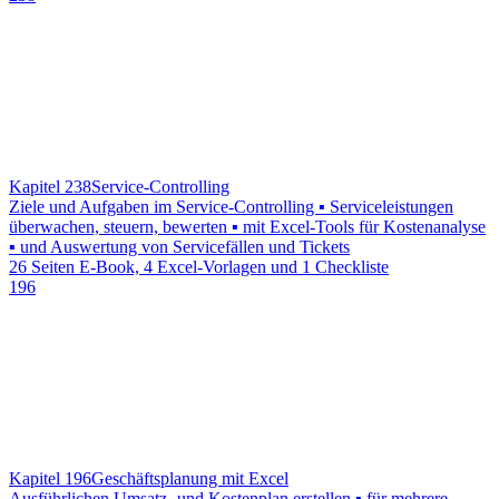
Kapitel 238
Service-Controlling
Ziele und Aufgaben im Service-Controlling ▪ Serviceleistungen
überwachen, steuern, bewerten ▪ mit Excel-Tools für Kostenanalyse
▪ und Auswertung von Servicefällen und Tickets
26 Seiten E-Book, 4 Excel-Vorlagen und 1 Checkliste
196
Kapitel 196
Geschäftsplanung mit Excel
Ausführlichen Umsatz- und Kostenplan erstellen ▪ für mehrere