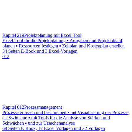
Kapitel 219
Projektplanung mit Excel-Tool
Excel-Tool für die Projektplanung ▪ Aufgaben und Projektablauf
planen ▪ Ressourcen festlegen ▪ Zeitplan und Kostenplan erstellen
34 Seiten E-Book und 3 Excel-Vorlagen
012
Kapitel 012
Prozessmanagement
Prozesse erfassen und beschreiben ▪ mit Visualisierung der Prozesse
als Swimlane ▪ mit Tools für die Analyse von Stärken und
Schwächen ▪ und zur Ursachenanalyse
68 Seiten E-Book, 12 Excel-Vorlagen und 22 Vorlagen