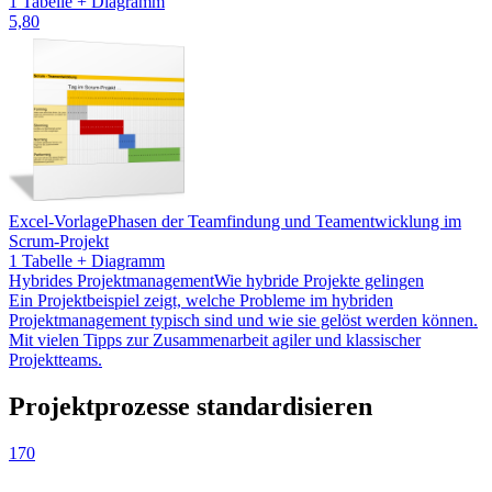
1 Tabelle + Diagramm
5,80
Excel-Vorlage
Phasen der Teamfindung und Teamentwicklung im
Scrum-Projekt
1 Tabelle + Diagramm
Hybrides Projektmanagement
Wie hybride Projekte gelingen
Ein Projektbeispiel zeigt, welche Probleme im hybriden
Projektmanagement typisch sind und wie sie gelöst werden können.
Mit vielen Tipps zur Zusammenarbeit agiler und klassischer
Projektteams.
Projektprozesse standardisieren
170