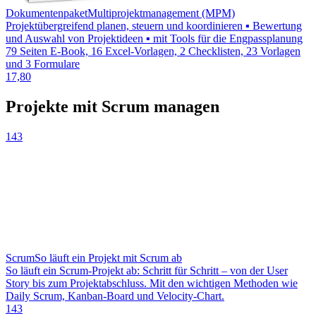
Dokumentenpaket
Multiprojektmanagement (MPM)
Projektübergreifend planen, steuern und koordinieren ▪ Bewertung
und Auswahl von Projektideen ▪ mit Tools für die Engpassplanung
79 Seiten E-Book, 16 Excel-Vorlagen, 2 Checklisten, 23 Vorlagen
und 3 Formulare
17,80
Projekte mit Scrum managen
143
Scrum
So läuft ein Projekt mit Scrum ab
So läuft ein Scrum-Projekt ab: Schritt für Schritt – von der User
Story bis zum Projektabschluss. Mit den wichtigen Methoden wie
Daily Scrum, Kanban-Board und Velocity-Chart.
143