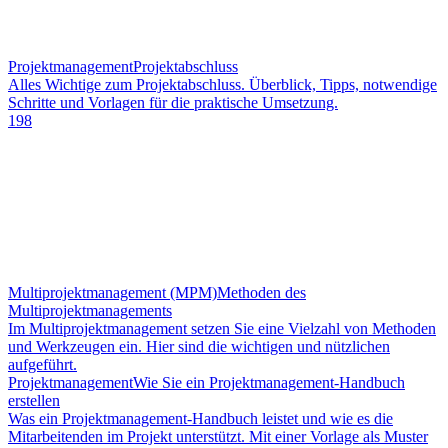
Projektmanagement
Projektabschluss
Alles Wichtige zum Projektabschluss. Überblick, Tipps, notwendige
Schritte und Vorlagen für die praktische Umsetzung.
198
Multiprojektmanagement (MPM)
Methoden des
Multiprojektmanagements
Im Multiprojektmanagement setzen Sie eine Vielzahl von Methoden
und Werkzeugen ein. Hier sind die wichtigen und nützlichen
aufgeführt.
Projektmanagement
Wie Sie ein Projektmanagement-Handbuch
erstellen
Was ein Projektmanagement-Handbuch leistet und wie es die
Mitarbeitenden im Projekt unterstützt. Mit einer Vorlage als Muster