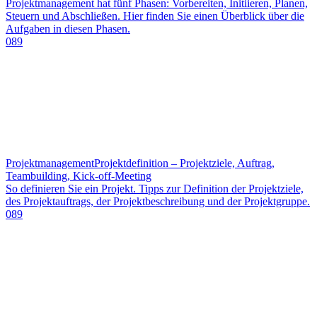
Projektmanagement hat fünf Phasen: Vorbereiten, Initiieren, Planen,
Steuern und Abschließen. Hier finden Sie einen Überblick über die
Aufgaben in diesen Phasen.
089
Projektmanagement
Projektdefinition – Projektziele, Auftrag,
Teambuilding, Kick-off-Meeting
So definieren Sie ein Projekt. Tipps zur Definition der Projektziele,
des Projektauftrags, der Projektbeschreibung und der Projektgruppe.
089