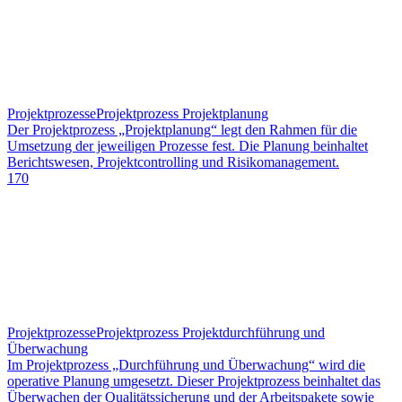
Projektprozesse
Projektprozess Projektplanung
Der Projektprozess „Projektplanung“ legt den Rahmen für die
Umsetzung der jeweiligen Prozesse fest. Die Planung beinhaltet
Berichtswesen, Projektcontrolling und Risikomanagement.
170
Projektprozesse
Projektprozess Projektdurchführung und
Überwachung
Im Projektprozess „Durchführung und Überwachung“ wird die
operative Planung umgesetzt. Dieser Projektprozess beinhaltet das
Überwachen der Qualitätssicherung und der Arbeitspakete sowie