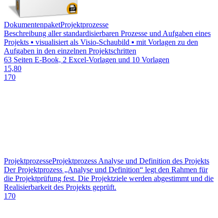
Dokumentenpaket
Projektprozesse
Beschreibung aller standardisierbaren Prozesse und Aufgaben eines
Projekts ▪ visualisiert als Visio-Schaubild ▪ mit Vorlagen zu den
Aufgaben in den einzelnen Projektschritten
63 Seiten E-Book, 2 Excel-Vorlagen und 10 Vorlagen
15,80
170
Projektprozesse
Projektprozess Analyse und Definition des Projekts
Der Projektprozess „Analyse und Definition“ legt den Rahmen für
die Projektprüfung fest. Die Projektziele werden abgestimmt und die
Realisierbarkeit des Projekts geprüft.
170