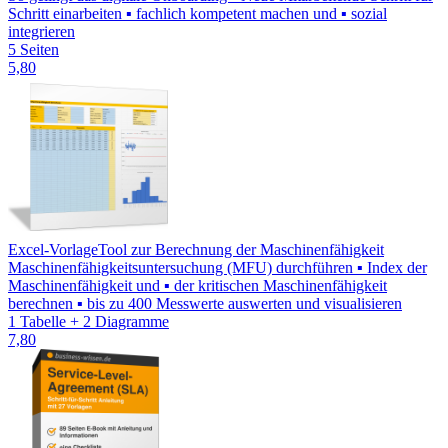
Schritt einarbeiten ▪ fachlich kompetent machen und ▪ sozial
integrieren
5 Seiten
5,80
Excel-Vorlage
Tool zur Berechnung der Maschinenfähigkeit
Maschinenfähigkeitsuntersuchung (MFU) durchführen ▪ Index der
Maschinenfähigkeit und ▪ der kritischen Maschinenfähigkeit
berechnen ▪ bis zu 400 Messwerte auswerten und visualisieren
1 Tabelle + 2 Diagramme
7,80