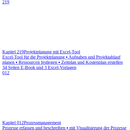
219
Kapitel 219
Projektplanung mit Excel-Tool
Excel-Tool für die Projektplanung ▪ Aufgaben und Projektablauf
planen ▪ Ressourcen festlegen ▪ Zeitplan und Kostenplan erstellen
34 Seiten E-Book und 3 Excel-Vorlagen
012
Kapitel 012
Prozessmanagement
Prozesse erfassen und beschreiben ▪ mit Visualisierung der Prozesse