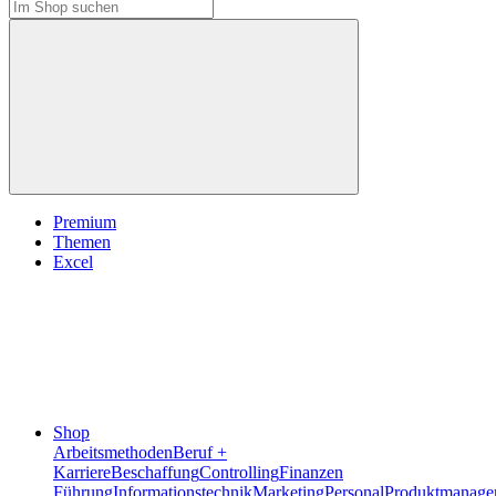
Premium
Themen
Excel
Shop
Arbeitsmethoden
Beruf +
Karriere
Beschaffung
Controlling
Finanzen
Führung
Informationstechnik
Marketing
Personal
Produktmanage