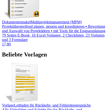
Dokumentenpaket
Multiprojektmanagement (MPM)
Projektübergreifend planen, steuern und koordinieren ▪ Bewertung
und Auswahl von Projektideen ▪ mit Tools für die Engpassplanung
79 Seiten E-Book, 16 Excel-Vorlagen, 2 Checklisten, 23 Vorlagen
und 3 Formulare
17,80
Beliebte Vorlagen
Vorlage
Leitfaden für Rückkehr- und Fehlzeitengespräche
Alle Aktivitäten und Schritte für das Rückkehr- und