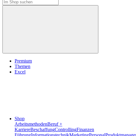
Premium
Themen
Excel
Shop
Arbeitsmethoden
Beruf +
Karriere
Beschaffung
Controlling
Finanzen
Führung
Informationstechnik
Marketing
Personal
Produktmanage