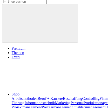
Premium
Themen
Excel
Shop
Arbeitsmethoden
Beruf + Karriere
Beschaffung
Controlling
Fina
Führung
Informationstechnik
Marketing
Personal
Produktmanage
Projektmanagement
Prozessmanagement
Qualitätsmanagement
U