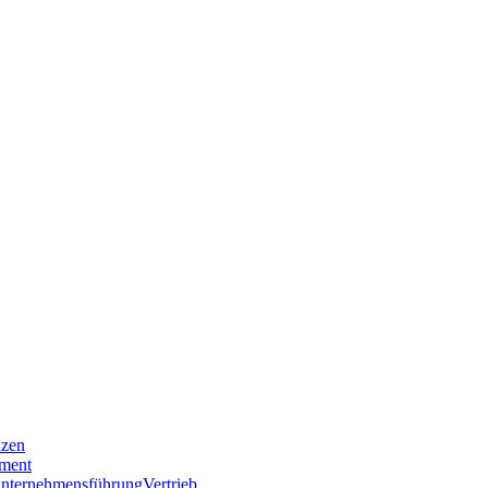
nzen
ment
nternehmensführung
Vertrieb