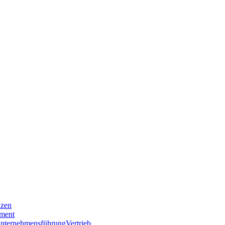
nzen
ment
nternehmensführung
Vertrieb