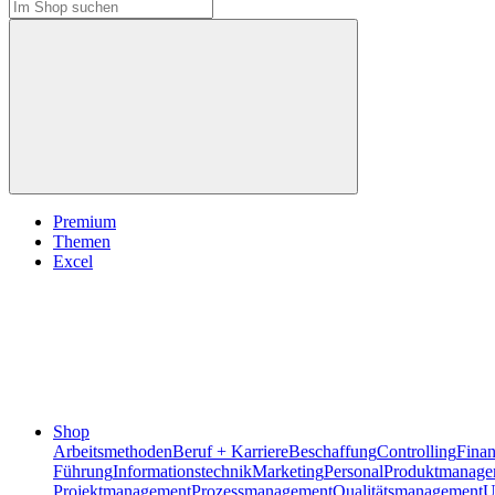
Premium
Themen
Excel
Shop
Arbeitsmethoden
Beruf + Karriere
Beschaffung
Controlling
Fina
Führung
Informationstechnik
Marketing
Personal
Produktmanage
Projektmanagement
Prozessmanagement
Qualitätsmanagement
U