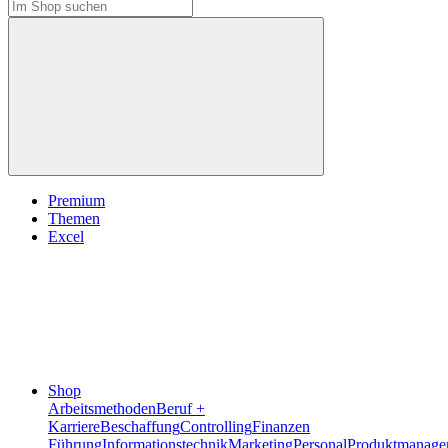
Premium
Themen
Excel
Shop
Arbeitsmethoden
Beruf +
Karriere
Beschaffung
Controlling
Finanzen
Führung
Informationstechnik
Marketing
Personal
Produktmanage