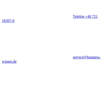
Telefon +49 721
18397-0
service@business-
wissen.de