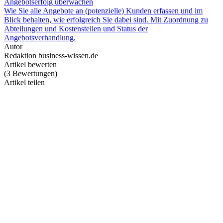
Angebotserfolg überwachen
Wie Sie alle Angebote an (potenzielle) Kunden erfassen und im
Blick behalten, wie erfolgreich Sie dabei sind. Mit Zuordnung zu
Abteilungen und Kostenstellen und Status der
Angebotsverhandlung.
Autor
Redaktion business-wissen.de
Artikel bewerten
(
3
Bewertungen
)
Artikel teilen