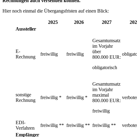
Rechnungen auch versenden können.
Hier noch einmal die Übergangsfristen auf einen Blick:
2025
2026
2027
202
Aussteller
Gesamtumsatz
im Vorjahr
E-
über
freiwillig
freiwillig
obligat
Rechnung
800.000 EUR:
obligatorisch
Gesamtumsatz
im Vorjahr
sonstige
maximal
freiwillig *
freiwillig *
verbote
Rechnung
800.000 EUR:
freiwillig
EDI-
freiwillig **
freiwillig **
freiwillig **
verbote
Verfahren
Empfänger