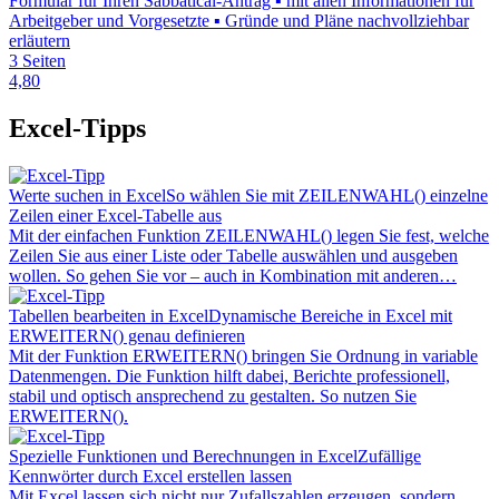
Formular für Ihren Sabbatical-Antrag ▪ mit allen Informationen für
Arbeitgeber und Vorgesetzte ▪ Gründe und Pläne nachvollziehbar
erläutern
3 Seiten
4,80
Excel-Tipps
Werte suchen in Excel
So wählen Sie mit ZEILENWAHL() einzelne
Zeilen einer Excel-Tabelle aus
Mit der einfachen Funktion ZEILENWAHL() legen Sie fest, welche
Zeilen Sie aus einer Liste oder Tabelle auswählen und ausgeben
wollen. So gehen Sie vor – auch in Kombination mit anderen…
Tabellen bearbeiten in Excel
Dynamische Bereiche in Excel mit
ERWEITERN() genau definieren
Mit der Funktion ERWEITERN() bringen Sie Ordnung in variable
Datenmengen. Die Funktion hilft dabei, Berichte professionell,
stabil und optisch ansprechend zu gestalten. So nutzen Sie
ERWEITERN().
Spezielle Funktionen und Berechnungen in Excel
Zufällige
Kennwörter durch Excel erstellen lassen
Mit Excel lassen sich nicht nur Zufallszahlen erzeugen, sondern