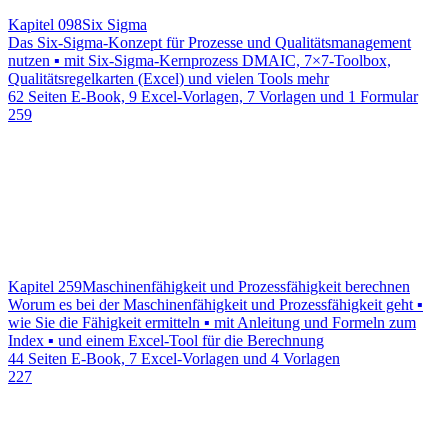
Kapitel 098
Six Sigma
Das Six-Sigma-Konzept für Prozesse und Qualitätsmanagement
nutzen ▪ mit Six-Sigma-Kernprozess DMAIC, 7×7-Toolbox,
Qualitätsregelkarten (Excel) und vielen Tools mehr
62 Seiten E-Book, 9 Excel-Vorlagen, 7 Vorlagen und 1 Formular
259
Kapitel 259
Maschinenfähigkeit und Prozessfähigkeit berechnen
Worum es bei der Maschinenfähigkeit und Prozessfähigkeit geht ▪
wie Sie die Fähigkeit ermitteln ▪ mit Anleitung und Formeln zum
Index ▪ und einem Excel-Tool für die Berechnung
44 Seiten E-Book, 7 Excel-Vorlagen und 4 Vorlagen
227