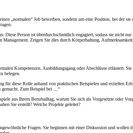
inen „normalen“ Job bewerben, sondern um eine Position, bei der sie en
Fragen.
: Diese Person ist überdurchschnittlich engagiert, sodass sie nicht nur
em Management. Zeigen Sie dies durch Körperhaltung, Aufmerksamkeit,
alen Kompetenzen, Ausbildungsgang oder Abschlüsse erläutert. Sie ne
zu belegen.
nung für diese Rolle anhand von praktischen Beispielen und erzielten Er
uch gemacht. Zum Beispiel bei …“
piele aus Ihrem Berufsalltag, warum Sie sich als Vorgesetzte oder Vor
n Sie erstellt? Welche Projekte geleitet?
ungewöhnliche Fragen. Sie beginnen mit einer Diskussion und wollen 
hrden.