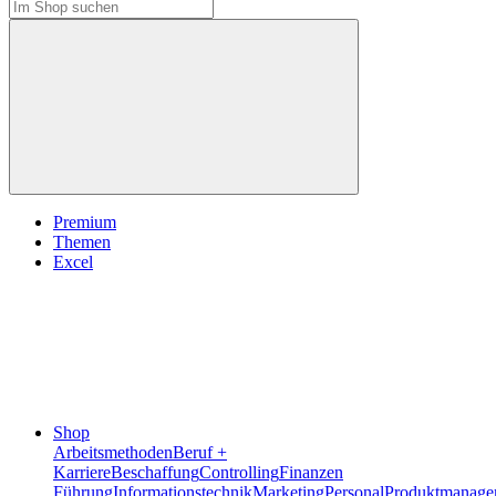
Premium
Themen
Excel
Shop
Arbeitsmethoden
Beruf +
Karriere
Beschaffung
Controlling
Finanzen
Führung
Informationstechnik
Marketing
Personal
Produktmanage