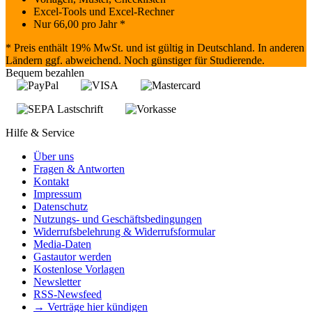
Excel-Tools und Excel-Rechner
Nur
66,00
pro Jahr *
* Preis enthält 19% MwSt. und ist gültig in Deutschland. In anderen
Ländern ggf. abweichend. Noch günstiger für Studierende.
Bequem bezahlen
Hilfe & Service
Über uns
Fragen & Antworten
Kontakt
Impressum
Datenschutz
Nutzungs- und Geschäftsbedingungen
Widerrufsbelehrung & Widerrufsformular
Media-Daten
Gastautor werden
Kostenlose Vorlagen
Newsletter
RSS-Newsfeed
→ Verträge hier kündigen