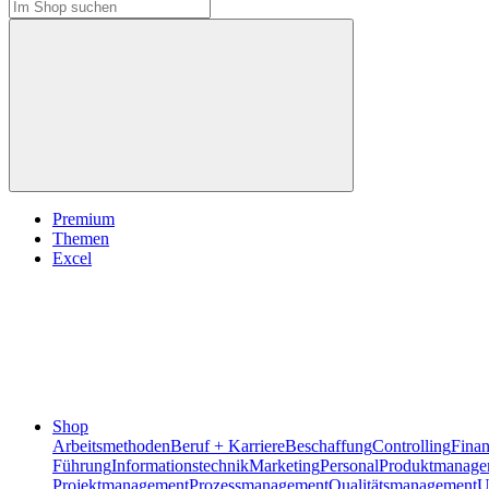
Premium
Themen
Excel
Shop
Arbeitsmethoden
Beruf + Karriere
Beschaffung
Controlling
Fina
Führung
Informationstechnik
Marketing
Personal
Produktmanage
Projektmanagement
Prozessmanagement
Qualitätsmanagement
U