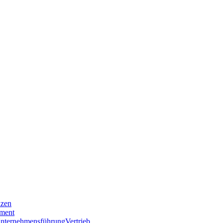
nzen
ment
nternehmensführung
Vertrieb