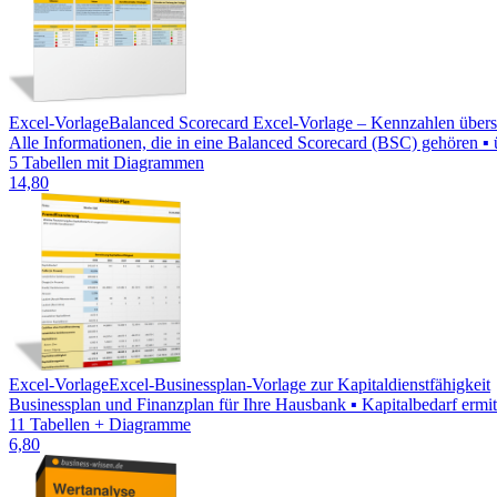
Excel-Vorlage
Balanced Scorecard Excel-Vorlage – Kennzahlen übersic
Alle Informationen, die in eine Balanced Scorecard (BSC) gehören ▪ ü
5 Tabellen mit Diagrammen
14,80
Excel-Vorlage
Excel-Businessplan-Vorlage zur Kapitaldienstfähigkeit
Businessplan und Finanzplan für Ihre Hausbank ▪ Kapitalbedarf ermitt
11 Tabellen + Diagramme
6,80