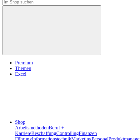
Premium
Themen
Excel
Shop
Arbeitsmethoden
Beruf +
Karriere
Beschaffung
Controlling
Finanzen
Führung
Informationstechnik
Marketing
Personal
Produktmanage