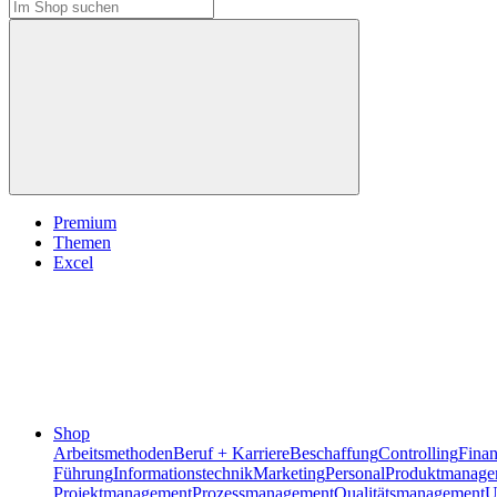
Premium
Themen
Excel
Shop
Arbeitsmethoden
Beruf + Karriere
Beschaffung
Controlling
Fina
Führung
Informationstechnik
Marketing
Personal
Produktmanage
Projektmanagement
Prozessmanagement
Qualitätsmanagement
U