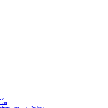
nzen
ment
nternehmensführung
Vertrieb