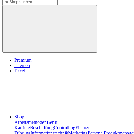
Premium
Themen
Excel
Shop
Arbeitsmethoden
Beruf +
Karriere
Beschaffung
Controlling
Finanzen
Führung
Informationstechnik
Marketing
Personal
Produktmanage