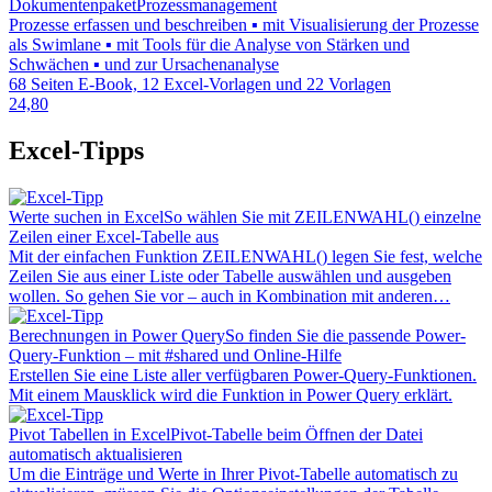
Dokumentenpaket
Prozessmanagement
Prozesse erfassen und beschreiben ▪ mit Visualisierung der Prozesse
als Swimlane ▪ mit Tools für die Analyse von Stärken und
Schwächen ▪ und zur Ursachenanalyse
68 Seiten E-Book, 12 Excel-Vorlagen und 22 Vorlagen
24,80
Excel-Tipps
Werte suchen in Excel
So wählen Sie mit ZEILENWAHL() einzelne
Zeilen einer Excel-Tabelle aus
Mit der einfachen Funktion ZEILENWAHL() legen Sie fest, welche
Zeilen Sie aus einer Liste oder Tabelle auswählen und ausgeben
wollen. So gehen Sie vor – auch in Kombination mit anderen…
Berechnungen in Power Query
So finden Sie die passende Power-
Query-Funktion – mit #shared und Online-Hilfe
Erstellen Sie eine Liste aller verfügbaren Power-Query-Funktionen.
Mit einem Mausklick wird die Funktion in Power Query erklärt.
Pivot Tabellen in Excel
Pivot-Tabelle beim Öffnen der Datei
automatisch aktualisieren
Um die Einträge und Werte in Ihrer Pivot-Tabelle automatisch zu