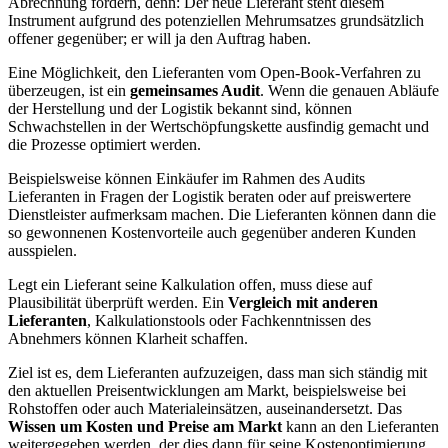
Abrechnung fordern, denn: Der neue Lieferant steht diesem
Instrument aufgrund des potenziellen Mehrumsatzes grundsätzlich
offener gegenüber; er will ja den Auftrag haben.
Eine Möglichkeit, den Lieferanten vom Open-Book-Verfahren zu
überzeugen, ist ein
gemeinsames Audit
. Wenn die genauen Abläufe
der Herstellung und der Logistik bekannt sind, können
Schwachstellen in der Wertschöpfungskette ausfindig gemacht und
die Prozesse optimiert werden.
Beispielsweise können Einkäufer im Rahmen des Audits
Lieferanten in Fragen der Logistik beraten oder auf preiswertere
Dienstleister aufmerksam machen. Die Lieferanten können dann die
so gewonnenen Kostenvorteile auch gegenüber anderen Kunden
ausspielen.
Legt ein Lieferant seine Kalkulation offen, muss diese auf
Plausibilität überprüft werden. Ein
Vergleich mit anderen
Lieferanten
, Kalkulationstools oder Fachkenntnissen des
Abnehmers können Klarheit schaffen.
Ziel ist es, dem Lieferanten aufzuzeigen, dass man sich ständig mit
den aktuellen Preisentwicklungen am Markt, beispielsweise bei
Rohstoffen oder auch Materialeinsätzen, auseinandersetzt. Das
Wissen um Kosten und Preise am Markt
kann an den Lieferanten
weitergegeben werden, der dies dann für seine Kostenoptimierung