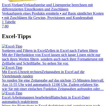
Excel-Vorlage
Verkaufspreise und Listenpreise berechnen mit
differenzierten Einzelkosten und Zuschlägen
Verkaufspreis eines Produkts ermitteln ▪ auf Basis sämtlicher Kosten
▪ mit Zuschlägen für Gewinn, Provisionen und Kundenrabatt
1 Tabelle
7,80
Excel-Tipps
Sortieren und Filtern in Excel
Zellen in Excel nach Farben filtern
Mit der Filterfunktion von Excel lassen sich lange Listen nicht nur
nach ihren Werten filtern, sondern auch nach ihrer Formatierung mit
Zellfarbe und Schriftfarbe. So gehen Sie vor.
Mit Excel-Uhrzeit rechnen
Zeitangaben in Excel auf die
Viertelstunde runden
So runden Sie eine Zeitangabe auf das nächste 15-Minuten-Intervall.
Aus 11:55 Uhr wird automatisch 12:00 Uhr. Zudem erfahren Sie,
wie Sie mit einer einfachen Funktion Zeitangaben aufrunden oder…
Excel-Arbeitsmappen bearbeiten
Blattschutz in Excel-Datei
automatisch reaktivieren
Wenn der Blattschutz in Excel deaktiviert wird, vergisst man nach