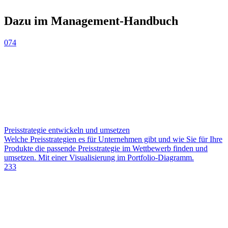
Dazu im Management-Handbuch
074
Preisstrategie entwickeln und umsetzen
Welche Preisstrategien es für Unternehmen gibt und wie Sie für Ihre
Produkte die passende Preisstrategie im Wettbewerb finden und
umsetzen. Mit einer Visualisierung im Portfolio-Diagramm.
233