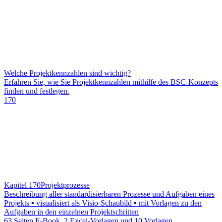
Welche Projektkennzahlen sind wichtig?
Erfahren Sie, wie Sie Projektkennzahlen mithilfe des BSC-Konzepts
finden und festlegen.
170
Kapitel 170
Projektprozesse
Beschreibung aller standardisierbaren Prozesse und Aufgaben eines
Projekts ▪ visualisiert als Visio-Schaubild ▪ mit Vorlagen zu den
Aufgaben in den einzelnen Projektschritten
63 Seiten E-Book, 2 Excel-Vorlagen und 10 Vorlagen