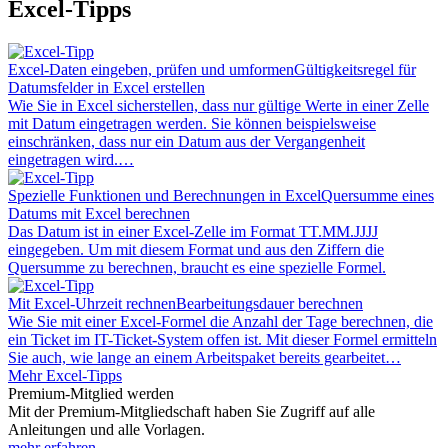
Excel-Tipps
Excel-Daten eingeben, prüfen und umformen
Gültigkeitsregel für
Datumsfelder in Excel erstellen
Wie Sie in Excel sicherstellen, dass nur gültige Werte in einer Zelle
mit Datum eingetragen werden. Sie können beispielsweise
einschränken, dass nur ein Datum aus der Vergangenheit
eingetragen wird.…
Spezielle Funktionen und Berechnungen in Excel
Quersumme eines
Datums mit Excel berechnen
Das Datum ist in einer Excel-Zelle im Format TT.MM.JJJJ
eingegeben. Um mit diesem Format und aus den Ziffern die
Quersumme zu berechnen, braucht es eine spezielle Formel.
Mit Excel-Uhrzeit rechnen
Bearbeitungsdauer berechnen
Wie Sie mit einer Excel-Formel die Anzahl der Tage berechnen, die
ein Ticket im IT-Ticket-System offen ist. Mit dieser Formel ermitteln
Sie auch, wie lange an einem Arbeitspaket bereits gearbeitet…
Mehr Excel-Tipps
Premium-Mitglied werden
Mit der Premium-Mitgliedschaft haben Sie Zugriff auf alle
Anleitungen und alle Vorlagen.
mehr erfahren