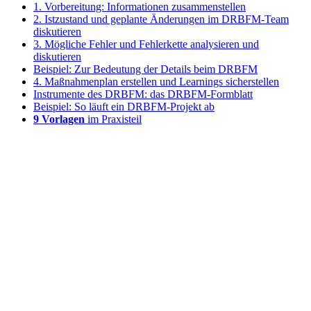
1. Vorbereitung: Informationen zusammenstellen
2. Istzustand und geplante Änderungen im DRBFM-Team
diskutieren
3. Mögliche Fehler und Fehlerkette analysieren und
diskutieren
Beispiel: Zur Bedeutung der Details beim DRBFM
4. Maßnahmenplan erstellen und Learnings sicherstellen
Instrumente des DRBFM: das DRBFM-Formblatt
Beispiel: So läuft ein DRBFM-Projekt ab
9 Vorlagen
im Praxisteil