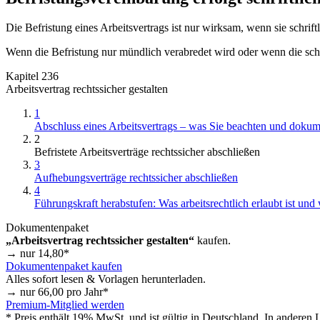
Die Befristung eines Arbeitsvertrags ist nur wirksam, wenn sie schrif
Wenn die Befristung nur mündlich verabredet wird oder wenn die schri
Kapitel 236
Arbeitsvertrag rechtssicher gestalten
1
Abschluss eines Arbeitsvertrags – was Sie beachten und doku
2
Befristete Arbeitsverträge rechtssicher abschließen
3
Aufhebungsverträge rechtssicher abschließen
4
Führungskraft herabstufen: Was arbeitsrechtlich erlaubt ist und
Dokumentenpaket
„Arbeitsvertrag rechtssicher gestalten“
kaufen.
→ nur
14,80
*
Dokumentenpaket kaufen
Alles sofort lesen & Vorlagen herunterladen.
→ nur
66,00
pro Jahr*
Premium-Mitglied werden
* Preis enthält 19% MwSt. und ist gültig in Deutschland. In anderen