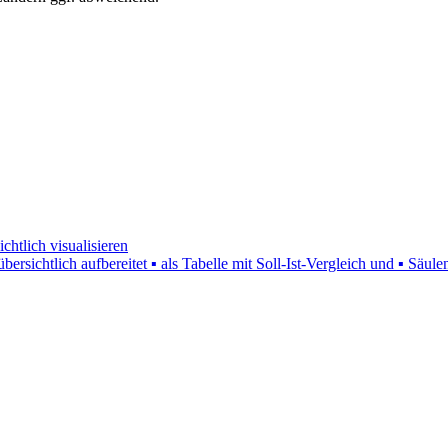
htlich visualisieren
bersichtlich aufbereitet ▪ als Tabelle mit Soll-Ist-Vergleich und ▪ S