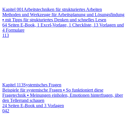
Kapitel 001
Arbeitstechniken für strukturiertes Arbeiten
Methoden und Werkzeuge für Arbeitsplanung und Lösungsfindung
▪ mit Tipps für strukturiertes Denken und schnelles Lesen
64 Seiten E-Book, 1 Excel-Vorlage, 1 Checkliste, 13 Vorlagen und
4 Formulare
113
Kapitel 113
Systemisches Fragen
Beispiele für systemische Fragen ▪ So funktioniert diese
Fragetechnik ▪ Meinungen einholen, Emotionen hinterfragen, über
den Tellerrand schauen
24 Seiten E-Book und 3 Vorlagen
042