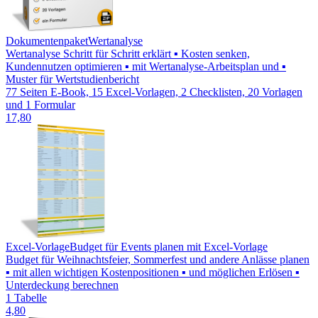
Dokumentenpaket
Wertanalyse
Wertanalyse Schritt für Schritt erklärt ▪ Kosten senken,
Kundennutzen optimieren ▪ mit Wertanalyse-Arbeitsplan und ▪
Muster für Wertstudienbericht
77 Seiten E-Book, 15 Excel-Vorlagen, 2 Checklisten, 20 Vorlagen
und 1 Formular
17,80
Excel-Vorlage
Budget für Events planen mit Excel-Vorlage
Budget für Weihnachtsfeier, Sommerfest und andere Anlässe planen
▪ mit allen wichtigen Kostenpositionen ▪ und möglichen Erlösen ▪
Unterdeckung berechnen
1 Tabelle
4,80