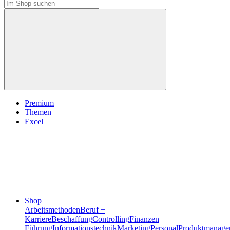
Premium
Themen
Excel
Shop
Arbeitsmethoden
Beruf +
Karriere
Beschaffung
Controlling
Finanzen
Führung
Informationstechnik
Marketing
Personal
Produktmanage