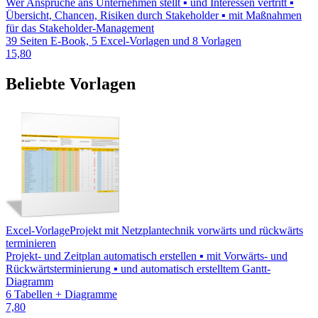
Wer Ansprüche ans Unternehmen stellt ▪ und Interessen vertritt ▪
Übersicht, Chancen, Risiken durch Stakeholder ▪ mit Maßnahmen
für das Stakeholder-Management
39 Seiten E-Book, 5 Excel-Vorlagen und 8 Vorlagen
15,80
Beliebte Vorlagen
Excel-Vorlage
Projekt mit Netzplantechnik vorwärts und rückwärts
terminieren
Projekt- und Zeitplan automatisch erstellen ▪ mit Vorwärts- und
Rückwärtsterminierung ▪ und automatisch erstelltem Gantt-
Diagramm
6 Tabellen + Diagramme
7,80