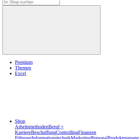
Premium
Themen
Excel
Shop
Arbeitsmethoden
Beruf +
Karriere
Beschaffung
Controlling
Finanzen
Führung
Informationstechnik
Marketing
Personal
Produktmanage