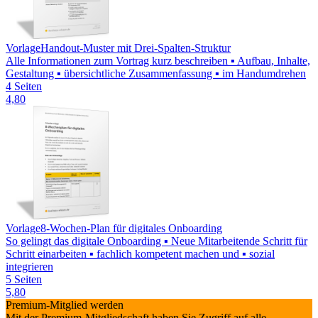
Vorlage
Handout-Muster mit Drei-Spalten-Struktur
Alle Informationen zum Vortrag kurz beschreiben ▪ Aufbau, Inhalte,
Gestaltung ▪ übersichtliche Zusammenfassung ▪ im Handumdrehen
4 Seiten
4,80
Vorlage
8-Wochen-Plan für digitales Onboarding
So gelingt das digitale Onboarding ▪ Neue Mitarbeitende Schritt für
Schritt einarbeiten ▪ fachlich kompetent machen und ▪ sozial
integrieren
5 Seiten
5,80
Premium-Mitglied werden
Mit der Premium-Mitgliedschaft haben Sie Zugriff auf alle