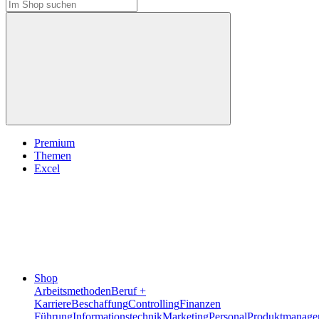
Premium
Themen
Excel
Shop
Arbeitsmethoden
Beruf +
Karriere
Beschaffung
Controlling
Finanzen
Führung
Informationstechnik
Marketing
Personal
Produktmanage