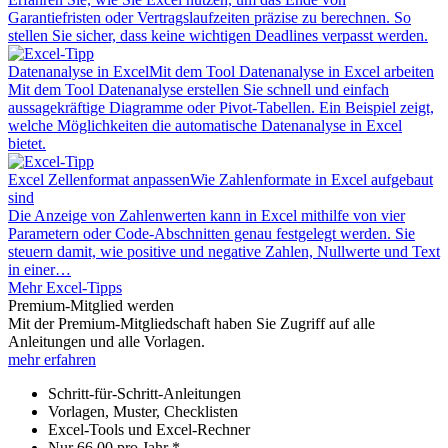
Garantiefristen oder Vertragslaufzeiten präzise zu berechnen. So
stellen Sie sicher, dass keine wichtigen Deadlines verpasst werden.
Datenanalyse in Excel
Mit dem Tool Datenanalyse in Excel arbeiten
Mit dem Tool Datenanalyse erstellen Sie schnell und einfach
aussagekräftige Diagramme oder Pivot-Tabellen. Ein Beispiel zeigt,
welche Möglichkeiten die automatische Datenanalyse in Excel
bietet.
Excel Zellenformat anpassen
Wie Zahlenformate in Excel aufgebaut
sind
Die Anzeige von Zahlenwerten kann in Excel mithilfe von vier
Parametern oder Code-Abschnitten genau festgelegt werden. Sie
steuern damit, wie positive und negative Zahlen, Nullwerte und Text
in einer…
Mehr Excel-Tipps
Premium-Mitglied werden
Mit der Premium-Mitgliedschaft haben Sie Zugriff auf alle
Anleitungen und alle Vorlagen.
mehr erfahren
Schritt-für-Schritt-Anleitungen
Vorlagen, Muster, Checklisten
Excel-Tools und Excel-Rechner
Nur
66,00
pro Jahr *