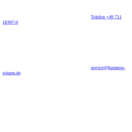
Telefon +49 721
18397-0
service@business-
wissen.de