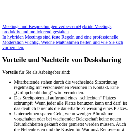
Meetings und Besprechungen verbessern
Hybride Meetings
produktiv und motivierend gestalten
In hybriden Meetings sind feste Regeln und eine professionelle
Moderation wichtig. Welche Maßnahmen helfen und wie Sie sich
vorbereiten.
Vorteile und Nachteile von Desksharing
Vorteile
für Sie als Arbeitgeber sind:
Mitarbeitende stehen durch die wechselnde Sitzordnung
regelmäßig mit verschiedenen Personen in Kontakt. Eine
„Grüppchenbildung“ wird vermieden.
Das Streitpotenzial aufgrund eines „schlechten“ Platzes
schrumpft. Wenn jeder alle Plätze benutzen kann und darf, ist
das deutlich fairer als die dauerhafte Zuweisung eines Platzes.
Unternehmen sparen Geld, wenn weniger Büroräume
vorgehalten oder bei wachsender Belegschaft keine neuen
Räumlichkeiten gekauft oder gemietet werden müssen. Auch
die Nebenkosten und die Kosten für Wartung, Renovierung