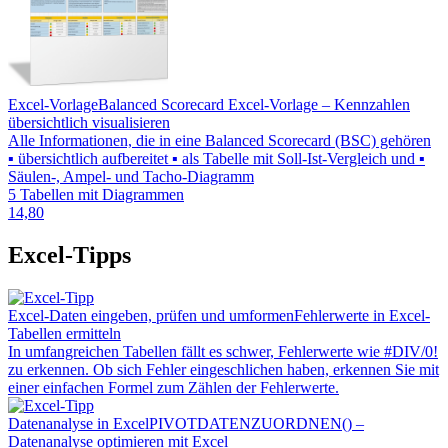
Excel-Vorlage
Balanced Scorecard Excel-Vorlage – Kennzahlen
übersichtlich visualisieren
Alle Informationen, die in eine Balanced Scorecard (BSC) gehören
▪ übersichtlich aufbereitet ▪ als Tabelle mit Soll-Ist-Vergleich und ▪
Säulen-, Ampel- und Tacho-Diagramm
5 Tabellen mit Diagrammen
14,80
Excel-Tipps
Excel-Daten eingeben, prüfen und umformen
Fehlerwerte in Excel-
Tabellen ermitteln
In umfangreichen Tabellen fällt es schwer, Fehlerwerte wie #DIV/0!
zu erkennen. Ob sich Fehler eingeschlichen haben, erkennen Sie mit
einer einfachen Formel zum Zählen der Fehlerwerte.
Datenanalyse in Excel
PIVOTDATENZUORDNEN() –
Datenanalyse optimieren mit Excel