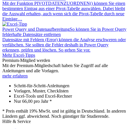
Mit der Funktion PIVOTDATENZUORDNEN() können Sie einen
bestimmten Eintrag aus einer Pivot-Tabelle auswählen. Dabei bleibt
die Auswahl erhalten, auch wenn sich die Pivot-Tabelle durch neue
Einträge…
Power Query und Datenaufbereitung
So können Sie in Power Query
fehlerhafte Datensätze entfernen
Datensätze mit Fehlern (Error) können die Analyse erschweren oder
verfälschen. Sie sollten die Fehler deshalb in Power Query
erkennen, prüfen und löschen. So gehen Sie vor.
Mehr Excel-Tipps
Premium-Mitglied werden
Mit der Premium-Mitgliedschaft haben Sie Zugriff auf alle
Anleitungen und alle Vorlagen.
mehr erfahren
Schritt-für-Schritt-Anleitungen
Vorlagen, Muster, Checklisten
Excel-Tools und Excel-Rechner
Nur
66,00
pro Jahr *
* Preis enthält 19% MwSt. und ist gültig in Deutschland. In anderen
Ländern ggf. abweichend. Noch günstiger für Studierende.
Hilfe & Service