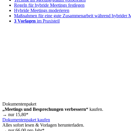
Regeln für hybride Meetings festlegen
Hybride Meetings moderieren
Maßnahmen für eine gute Zusammenarbeit während hybrider M
3 Vorlagen
im Praxisteil
Dokumentenpaket
„Meetings und Besprechungen verbessern“
kaufen.
→ nur
15,80
*
Dokumentenpaket kaufen
Alles sofort lesen & Vorlagen herunterladen.
→ nur
66,00
pro Jahr*