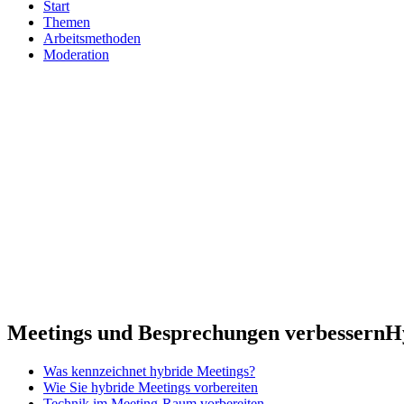
Start
Themen
Arbeitsmethoden
Moderation
Meetings und Besprechungen verbessern
H
Was kennzeichnet hybride Meetings?
Wie Sie hybride Meetings vorbereiten
Technik im Meeting-Raum vorbereiten