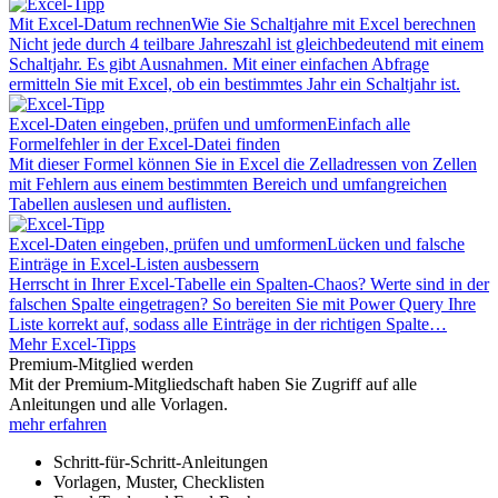
Mit Excel-Datum rechnen
Wie Sie Schaltjahre mit Excel berechnen
Nicht jede durch 4 teilbare Jahreszahl ist gleichbedeutend mit einem
Schaltjahr. Es gibt Ausnahmen. Mit einer einfachen Abfrage
ermitteln Sie mit Excel, ob ein bestimmtes Jahr ein Schaltjahr ist.
Excel-Daten eingeben, prüfen und umformen
Einfach alle
Formelfehler in der Excel-Datei finden
Mit dieser Formel können Sie in Excel die Zelladressen von Zellen
mit Fehlern aus einem bestimmten Bereich und umfangreichen
Tabellen auslesen und auflisten.
Excel-Daten eingeben, prüfen und umformen
Lücken und falsche
Einträge in Excel-Listen ausbessern
Herrscht in Ihrer Excel-Tabelle ein Spalten-Chaos? Werte sind in der
falschen Spalte eingetragen? So bereiten Sie mit Power Query Ihre
Liste korrekt auf, sodass alle Einträge in der richtigen Spalte…
Mehr Excel-Tipps
Premium-Mitglied werden
Mit der Premium-Mitgliedschaft haben Sie Zugriff auf alle
Anleitungen und alle Vorlagen.
mehr erfahren
Schritt-für-Schritt-Anleitungen
Vorlagen, Muster, Checklisten