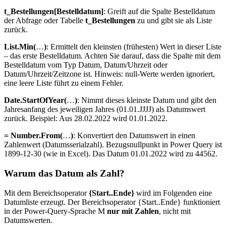
t_Bestellungen[Bestelldatum]
: Greift auf die Spalte Bestelldatum
der Abfrage oder Tabelle
t_Bestellungen
zu und gibt sie als Liste
zurück.
List.Min(
…
)
: Ermittelt den kleinsten (frühesten) Wert in dieser Liste
– das erste Bestelldatum. Achten Sie darauf, dass die Spalte mit dem
Bestelldatum vom Typ Datum, Datum/Uhrzeit oder
Datum/Uhrzeit/Zeitzone ist. Hinweis: null-Werte werden ignoriert,
eine leere Liste führt zu einem Fehler.
Date.StartOfYear(
…
)
: Nimmt dieses kleinste Datum und gibt den
Jahresanfang des jeweiligen Jahres (01.01.JJJJ) als Datumswert
zurück. Beispiel: Aus 28.02.2022 wird 01.01.2022.
= Number.From(
…
)
: Konvertiert den Datumswert in einen
Zahlenwert (Datumsserialzahl). Bezugsnullpunkt in Power Query ist
1899-12-30 (wie in Excel). Das Datum 01.01.2022 wird zu 44562.
Warum das Datum als Zahl?
Mit dem Bereichsoperator
{Start..Ende}
wird im Folgenden eine
Datumliste erzeugt. Der Bereichsoperator {Start..Ende} funktioniert
in der Power-Query-Sprache M
nur mit Zahlen
, nicht mit
Datumswerten.