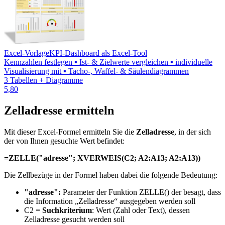
Excel-Vorlage
KPI-Dashboard als Excel-Tool
Kennzahlen festlegen ▪ Ist- & Zielwerte vergleichen ▪ individuelle
Visualisierung mit ▪ Tacho-, Waffel- & Säulendiagrammen
3 Tabellen + Diagramme
5,80
Zelladresse ermitteln
Mit dieser Excel-Formel ermitteln Sie die
Zelladresse
, in der sich
der von Ihnen gesuchte Wert befindet:
=ZELLE("adresse"; XVERWEIS(C2; A2:A13; A2:A13))
Die Zellbezüge in der Formel haben dabei die folgende Bedeutung:
"adresse":
Parameter der Funktion ZELLE() der besagt, dass
die Information „Zelladresse“ ausgegeben werden soll
C2 =
Suchkriterium
: Wert (Zahl oder Text), dessen
Zelladresse gesucht werden soll