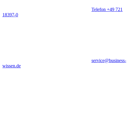
Telefon +49 721
18397-0
service@business-
wissen.de