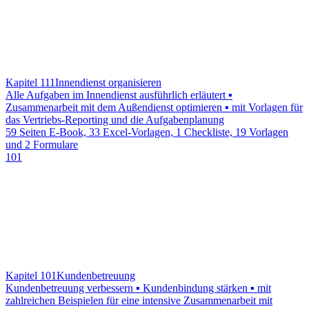
Kapitel 111
Innendienst organisieren
Alle Aufgaben im Innendienst ausführlich erläutert ▪
Zusammenarbeit mit dem Außendienst optimieren ▪ mit Vorlagen für
das Vertriebs-Reporting und die Aufgabenplanung
59 Seiten E-Book, 33 Excel-Vorlagen, 1 Checkliste, 19 Vorlagen
und 2 Formulare
101
Kapitel 101
Kundenbetreuung
Kundenbetreuung verbessern ▪ Kundenbindung stärken ▪ mit
zahlreichen Beispielen für eine intensive Zusammenarbeit mit