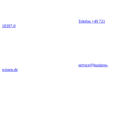
Telefon +49 721
18397-0
service@business-
wissen.de