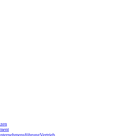
nzen
ment
nternehmensführung
Vertrieb