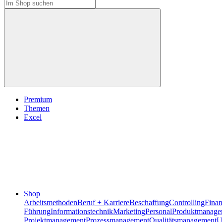
Premium
Themen
Excel
Shop
Arbeitsmethoden
Beruf + Karriere
Beschaffung
Controlling
Fina
Führung
Informationstechnik
Marketing
Personal
Produktmanage
Projektmanagement
Prozessmanagement
Qualitätsmanagement
U