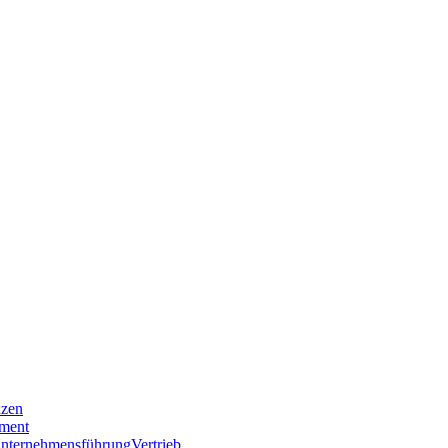
nzen
ment
nternehmensführung
Vertrieb