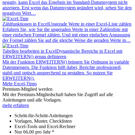
negativ, kann Excel das Ergebnis im Standard-Datumsystem nicht
anzeigen. Erst wenn das Datumsystem geändert wird, sehen Sie den
negativen Wert…
Zählfunktionen in Excel
Ungerade Werte in einer Excel-Liste zählen
Erfahren Sie, wie Sie die ungeraden Werte in einer Zahlenliste mit
einer einfachen Formel zählen. Und mit einer einfachen Anpassung
der Formel zählen Sie auf die gleiche Weise die geraden Werte in…
Tabellen bearbeiten in Excel
Dynamische Bereiche in Excel mit
ERWEITERN() genau definieren
Mit der Funktion ERWEITERN() bringen Sie Ordnung in variable
Datenmengen. Die Funktion hilft dabei, Berichte professionell,
stabil und optisch ansprechend zu gestalten. So nutzen Sie
ERWEITERN().
Mehr Excel-Tipps
Premium-Mitglied werden
Mit der Premium-Mitgliedschaft haben Sie Zugriff auf alle
Anleitungen und alle Vorlagen.
mehr erfahren
Schritt-für-Schritt-Anleitungen
Vorlagen, Muster, Checklisten
Excel-Tools und Excel-Rechner
Nur
66,00
pro Jahr *