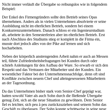
Nicht immer verläuft die Übergabe so reibungslos wie in folgendem
Beispiel:
Der Enkel des Firmengründers sollte den Betrieb seines Opas
übernehmen. Anders als in vielen Unternehmen absolvierte er seine
Ausbildung nicht im elterlichen Betrieb, sondern bei einem
Konkurrenzunternehmen. Danach schloss er ein Ingenieurstudium
ab, arbeitete in den Semesterferien aber im elterlichen Betrieb. Erst
nach Abschluss des Studiums stieg er komplett in die Firma ein,
musste dort jedoch alles von der Pike auf lernen und sich
hocharbeiten.
Neben der körperlich anstrengenden Arbeit nahm er auch an Messen
teil, führte Zufriedenheitsbefragungen bei Kunden durch oder
schrieb Anleitungen für den Aufbau der Ware. So erwarb er sich den
Respekt und das Vertrauen der Mitarbeiter und der Kunden. Ein
wesentlicher Faktor bei der Unternehmensnachfolge, denn oft sind
Konflikte zwischen neuem Chef und alteingesessenen Mitarbeitern
an der Tagesordnung.
Da das Unternehmen bisher stark vom Senior-Chef geprägt war,
hatten sowohl Vater als auch Sohn durch die fließende Übergabe
genug Zeit, sich an die neue Situation zu gewöhnen. Dem Senior
fiel es leichter, sich peu à peu zurückzuziehen und seinem Sohn das
Geschäft zu überlassen. Der Sohn konnte schrittweise in seine neue