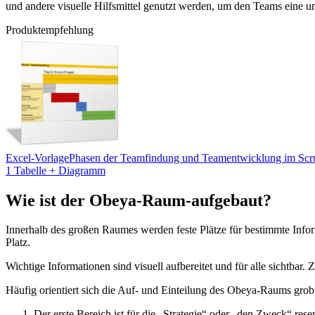
und andere visuelle Hilfsmittel genutzt werden, um den Teams eine um
Produktempfehlung
Excel-Vorlage
Phasen der Teamfindung und Teamentwicklung im Scr
1 Tabelle + Diagramm
Wie ist der Obeya-Raum-aufgebaut?
Innerhalb des großen Raumes werden feste Plätze für bestimmte Informat
Platz.
Wichtige Informationen sind visuell aufbereitet und für alle sichtba
Häufig orientiert sich die Auf- und Einteilung des Obeya-Raums g
Der erste Bereich ist für die „Strategie“ oder „den Zweck“ res