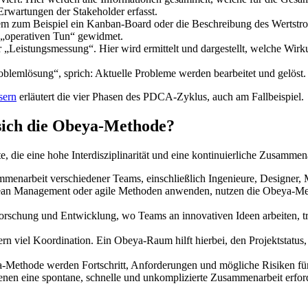
rwartungen der Stakeholder erfasst.
em zum Beispiel ein Kanban-Board oder die Beschreibung des Wertstrom
 „operativen Tun“ gewidmet.
r „Leistungsmessung“. Hier wird ermittelt und dargestellt, welche W
oblemlösung“, sprich: Aktuelle Probleme werden bearbeitet und gelöst.
sern
erläutert die vier Phasen des PDCA-Zyklus, auch am Fallbeispiel.
 sich die Obeya-Methode?
, die eine hohe Interdisziplinarität und eine kontinuierliche Zusammen
menarbeit verschiedener Teams, einschließlich Ingenieure, Designer,
 Lean Management oder agile Methoden anwenden, nutzen die Obeya-Me
Forschung und Entwicklung, wo Teams an innovativen Ideen arbeiten, t
ern viel Koordination. Ein Obeya-Raum hilft hierbei, den Projektstatu
ethode werden Fortschritt, Anforderungen und mögliche Risiken für al
 denen eine spontane, schnelle und unkomplizierte Zusammenarbeit erfo