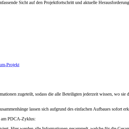
fassende Sicht auf den Projektfortschritt und aktuelle Herausforderun
um-Projekt
ionen zugeteilt, sodass die alle Beteiligten jederzeit wissen, wo sie di
r. Zusammenhänge lassen sich aufgrund des einfachen Aufbaues sofort er
rob am PDCA-Zyklus:
erviert. Hier werden alle Informationen gesammelt, welche für die Gesa