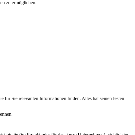
gen zu ermöglichen.
e für Sie relevanten Informationen finden. Alles hat seinen festen
kennen.
mtstrategie (im Projekt oder für das ganze Unternehmen) wichtig sind.