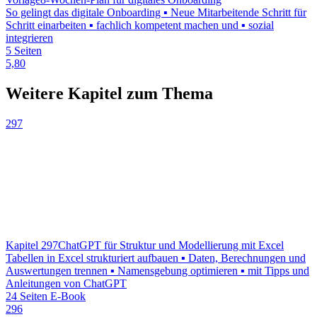
So gelingt das digitale Onboarding ▪ Neue Mitarbeitende Schritt für
Schritt einarbeiten ▪ fachlich kompetent machen und ▪ sozial
integrieren
5 Seiten
5,80
Weitere Kapitel zum Thema
297
Kapitel 297
ChatGPT für Struktur und Modellierung mit Excel
Tabellen in Excel strukturiert aufbauen ▪ Daten, Berechnungen und
Auswertungen trennen ▪ Namensgebung optimieren ▪ mit Tipps und
Anleitungen von ChatGPT
24 Seiten E-Book
296