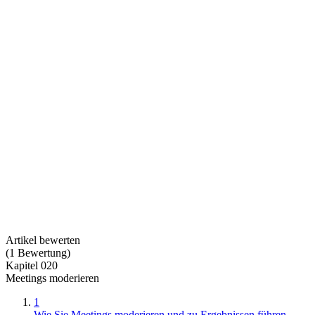
Artikel bewerten
(
1
Bewertung
)
Kapitel 020
Meetings moderieren
1
Wie Sie Meetings moderieren und zu Ergebnissen führen