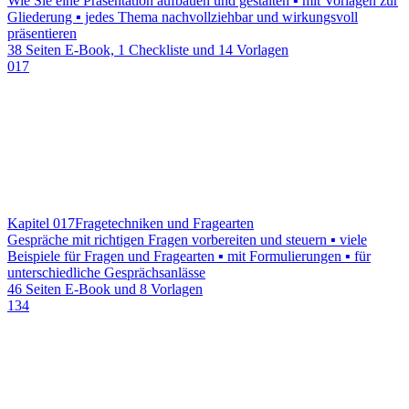
Wie Sie eine Präsentation aufbauen und gestalten ▪ mit Vorlagen zur
Gliederung ▪ jedes Thema nachvollziehbar und wirkungsvoll
präsentieren
38 Seiten E-Book, 1 Checkliste und 14 Vorlagen
017
Kapitel 017
Fragetechniken und Fragearten
Gespräche mit richtigen Fragen vorbereiten und steuern ▪ viele
Beispiele für Fragen und Fragearten ▪ mit Formulierungen ▪ für
unterschiedliche Gesprächsanlässe
46 Seiten E-Book und 8 Vorlagen
134