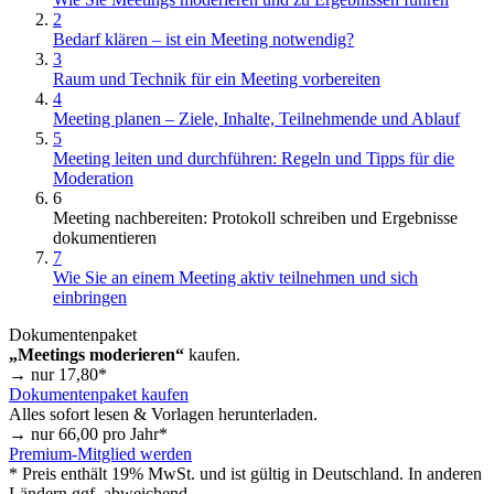
2
Bedarf klären – ist ein Meeting notwendig?
3
Raum und Technik für ein Meeting vorbereiten
4
Meeting planen – Ziele, Inhalte, Teilnehmende und Ablauf
5
Meeting leiten und durchführen: Regeln und Tipps für die
Moderation
6
Meeting nachbereiten: Protokoll schreiben und Ergebnisse
dokumentieren
7
Wie Sie an einem Meeting aktiv teilnehmen und sich
einbringen
Dokumentenpaket
„Meetings moderieren“
kaufen.
→ nur
17,80
*
Dokumentenpaket kaufen
Alles sofort lesen & Vorlagen herunterladen.
→ nur
66,00
pro Jahr*
Premium-Mitglied werden
* Preis enthält 19% MwSt. und ist gültig in Deutschland. In anderen
Ländern ggf. abweichend.