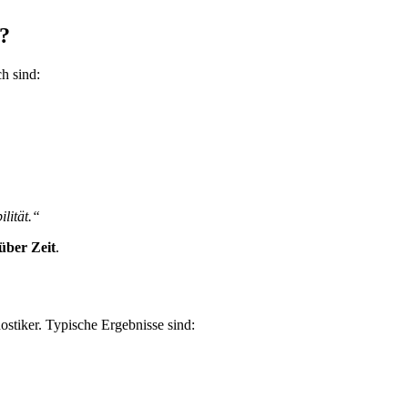
?
ch sind:
lität.“
über Zeit
.
nostiker. Typische Ergebnisse sind: