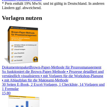
* Preis enthält 19% MwSt. und ist gültig in Deutschland. In anderen
Ländern ggf. abweichend.
Vorlagen nutzen
Dokumentenpaket
Brown-Paper-Methode für Prozessmanagement
So funktioniert die Brown-Paper-Methode ▪ Prozesse detailliert und
verständlich visualisieren ▪ mit Vorlagen für die Workshop-Planung
▪ mit Ablaufplan für die Makigami-Methode
30 Seiten E-Book, 2 Excel-Vorlagen, 1 Checkliste, 14 Vorlagen und
1 Formular
15,80